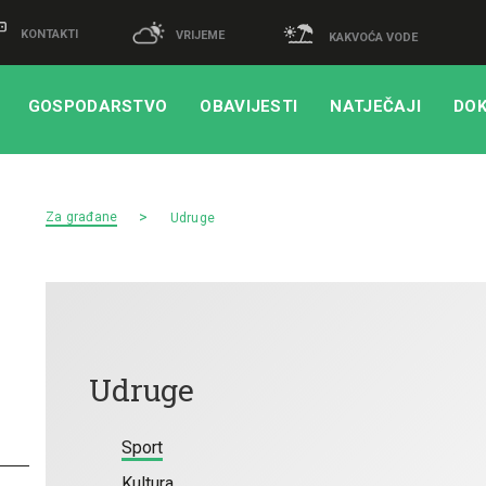
KONTAKTI
VRIJEME
KAKVOĆA VODE
GOSPODARSTVO
OBAVIJESTI
NATJEČAJI
DOK
Za građane
Udruge
Udruge
Sport
Kultura