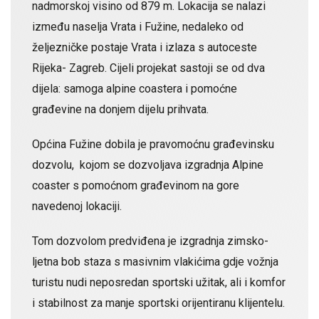
nadmorskoj visino od 879 m. Lokacija se nalazi
između naselja Vrata i Fužine, nedaleko od
željezničke postaje Vrata i izlaza s autoceste
Rijeka- Zagreb. Cijeli projekat sastoji se od dva
dijela: samoga alpine coastera i pomoćne
građevine na donjem dijelu prihvata.
Općina Fužine dobila je pravomoćnu građevinsku
dozvolu, kojom se dozvoljava izgradnja Alpine
coaster s pomoćnom građevinom na gore
navedenoj lokaciji.
Tom dozvolom predviđena je izgradnja zimsko-
ljetna bob staza s masivnim vlakićima gdje vožnja
turistu nudi neposredan sportski užitak, ali i komfor
i stabilnost za manje sportski orijentiranu klijentelu.