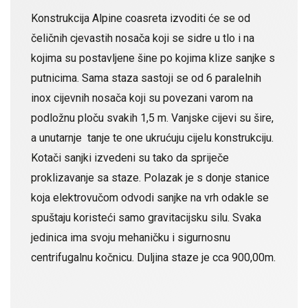
Konstrukcija Alpine coasreta izvoditi će se od
čeličnih cjevastih nosača koji se sidre u tlo i na
kojima su postavljene šine po kojima klize sanjke s
putnicima. Sama staza sastoji se od 6 paralelnih
inox cijevnih nosača koji su povezani varom na
podložnu ploču svakih 1,5 m. Vanjske cijevi su šire,
a unutarnje tanje te one ukrućuju cijelu konstrukciju.
Kotači sanjki izvedeni su tako da spriječe
proklizavanje sa staze. Polazak je s donje stanice
koja elektrovučom odvodi sanjke na vrh odakle se
spuštaju koristeći samo gravitacijsku silu. Svaka
jedinica ima svoju mehaničku i sigurnosnu
centrifugalnu kočnicu. Duljina staze je cca 900,00m.