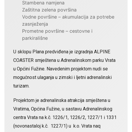
Stambena namjena
Zaštitna zelena površina
Vodne površine – akumulacija za potrebe
zasnježenja
Prometne površine – cestovne i
parkirališne
U sklopu Plana predviđena je izgradnja ALPINE
COASTER smještena u Adrenalinskom parku Vrata
u Općini Fužine. Navedenim projektom nudi se
mogućnost ulaganja u zimski i ljetni adrenalinski
turizam.
Projektom je adrenalinska atrakcija smještena u
Vratima, Općina Fužine, u sastavu Adrenalinskog
centra Vrata na k.č. 1226/1, 1226/2, 1227/1 i 1331
(novonastaloj k.č. 1227/1) u k.o. Vrata naq