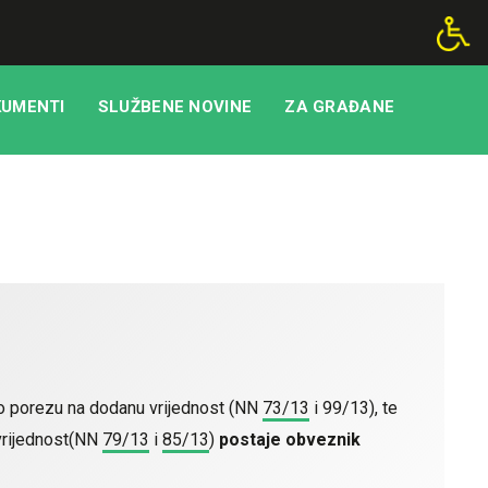
UMENTI
SLUŽBENE NOVINE
ZA GRAĐANE
 o porezu na dodanu vrijednost (NN
73/13
i 99/13), te
vrijednost(NN
79/13
i
85/13
)
postaje obveznik