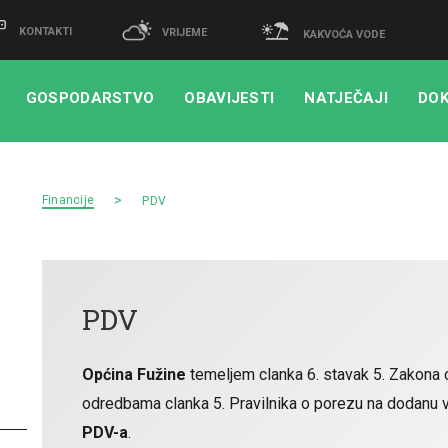
KONTAKTI
VRIJEME
KAKVOĆA VODE
GOSPODARSTVO
OBAVIJESTI
NATJEČAJI
DOK
Financije
PDV
PDV
Općina Fužine
temeljem clanka 6. stavak 5. Zakona
odredbama clanka 5. Pravilnika o porezu na dodanu 
PDV-a
.