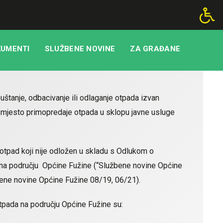
UMENTI
SLUŽBENE NOVINE
ZA GRAĐANE
uštanje, odbacivanje ili odlaganje otpada izvan
 mjesto primopredaje otpada u sklopu javne usluge
tpad koji nije odložen u skladu s Odlukom o
 na području Općine Fužine (“Službene novine Općine
ene novine Općine Fužine 08/19, 06/21).
tpada na području Općine Fužine su: