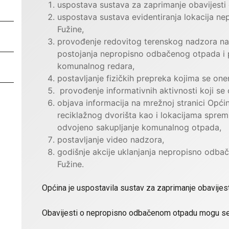
uspostava sustava za zaprimanje obavijest
uspostava sustava evidentiranja lokacija 
Fužine,
provođenje redovitog terenskog nadzora na 
postojanja nepropisno odbačenog otpada i p
komunalnog redara,
postavljanje fizičkih prepreka kojima se one
provođenje informativnih aktivnosti koji s
objava informacija na mrežnoj stranici Opći
reciklažnog dvorišta kao i lokacijama spre
odvojeno sakupljanje komunalnog otpada,
postavljanje video nadzora,
godišnje akcije uklanjanja nepropisno odba
Fužine.
Općina je uspostavila sustav za zaprimanje obavije
Obavijesti o nepropisno odbačenom otpadu mogu se 