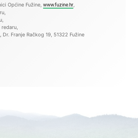
ici Općine Fužine,
,
www.fuzine.hr
ru,
u,
 redaru,
e, Dr. Franje Račkog 19, 51322 Fužine