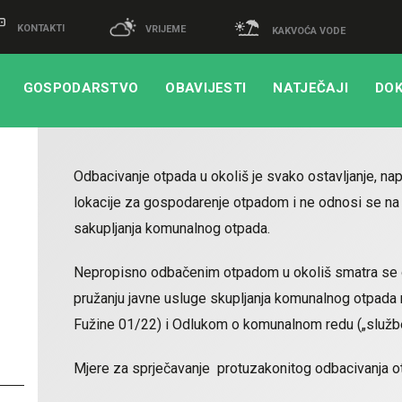
KONTAKTI
VRIJEME
KAKVOĆA VODE
GOSPODARSTVO
OBAVIJESTI
NATJEČAJI
DOK
Odbacivanje otpada u okoliš je svako ostavljanje, nap
lokacije za gospodarenje otpadom i ne odnosi se na
sakupljanja komunalnog otpada.
Nepropisno odbačenim otpadom u okoliš smatra se o
pružanju javne usluge skupljanja komunalnog otpada
Fužine 01/22) i Odlukom o komunalnom redu („služb
Mjere za sprječavanje protuzakonitog odbacivanja o