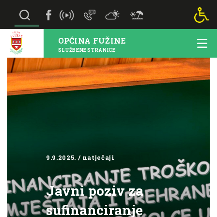
OPĆINA FUŽINE
SLUŽBENE STRANICE
9.9.2025. / natječaji
Javni poziv za
sufinanciranje