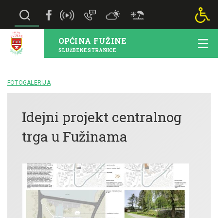
OPĆINA FUŽINE
SLUŽBENE STRANICE
FOTOGALERIJA
Idejni projekt centralnog
trga u Fužinama