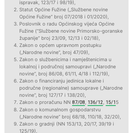
ispravak, 123/17 i 98/19),
Statut Općine Fužine („Službene novine
Općine Fužine“ broj 07/2018 i 01/2020),
Poslovnik o radu Općinskog vijeća Općine
Fužine (“Službene novine Primorsko-goranske
županije“ broj 23/09, 12/13 i 02/18),
Zakon o općem upravnom postupku
(„Narodne novine“, broj 47/09),
Zakon o službenicima i namještenicima u
lokalnoj i područnoj samoupravi („Narodne
novine“, broj 86/08, 61/11, 4/18 i 112/19),
Zakon o financiranju jedinica lokalne i
područne (regionalne) samouprave („Narodne
novine“, broj 127/17 i 138/20),
Zakon o proračunu NN
,
,
5
87/08
136/12
15/1
Zakon o komunalnom gospodarstvu
(„Narodne novine“ broj 68/18, 110/18, 32/20),
Zakon o gradnji (NN 153/13, 20/17, 39/19 i
125/19),