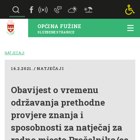
OPĆINA FUŽINE
SLUŽBENE STRANICE
NATJEČAJI
16.2.2021. / NATJEČAJI
Obavijest o vremenu
održavanja prethodne
provjere znanja i
sposobnosti za natječaj za
radno mjesto Pročelnika/ce