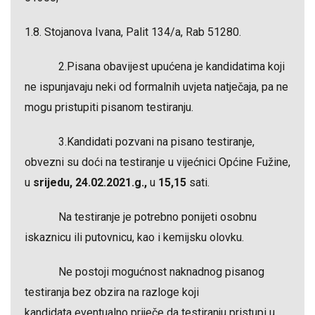
1.8. Stojanova Ivana, Palit 134/a, Rab 51280.
2.Pisana obavijest upućena je kandidatima koji
ne ispunjavaju neki od formalnih uvjeta natječaja, pa ne
mogu pristupiti pisanom testiranju.
3.Kandidati pozvani na pisano testiranje,
obvezni su doći na testiranje u vijećnici Općine Fužine,
u
srijedu, 24.02.2021.g.,
u
15,15
sati.
Na testiranje je potrebno ponijeti osobnu
iskaznicu ili putovnicu, kao i kemijsku olovku.
Ne postoji mogućnost naknadnog pisanog
testiranja bez obzira na razloge koji
kandidata eventualno priječe da testiranju pristupi u