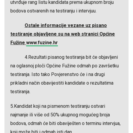
utvrđuje rang listu kandidata prema ukupnom broju
bodova ostvarenih na testiranju i intervjuu.
Ostale informacije vezane uz pisano
testiranje objavljene su na web stranici Općine
Fužine
www.fuzine.hr
4.Rezultati pisanog testiranja bit će objavljeni
na oglasnoj ploči Općine Fužine odmah po završetku
testiranja. Isto tako Povjerenstvo će i na drugi
prikladni način obavijestiti kandidate o rezultatima
testiranja.
5.Kandidat koji na pismenom testiranju ostvari
najmanje ili više od 50% ukupnog mogućeg broja
bodova, odmah će biti obaviješten o terminu intervjua,
koji može biti i odmah isti dan.